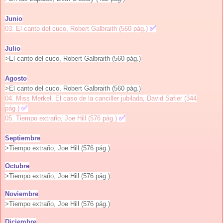
Junio
✅
03. El canto del cuco, Robert Galbraith (560 pág.)
Julio
>El canto del cuco
, Robert Galbraith (560 pág.)
Agosto
>El canto del cuco
, Robert Galbraith (560 pág.)
04. Miss Merkel. El caso de la canciller jubilada, David Safier (344
✅
pág.)
✅
05. Tiempo extraño, Joe Hill (576 pág.)
Septiembre
>Tiempo extraño, Joe Hill (576 pág.)
Octubre
>Tiempo extraño, Joe Hill (576 pág.)
Noviembre
>Tiempo extraño, Joe Hill (576 pág.)
Diciembre