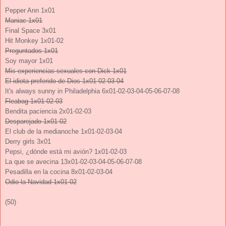
Pepper Ann 1x01
Maniac 1x01
Final Space 3x01
Hit Monkey 1x01-02
Preguntados 1x01
Soy mayor 1x01
Mis experiencias sexuales con Dick 1x01
El idiota preferido de Dios 1x01-02-03-04
It's always sunny in Philadelphia 6x01-02-03-04-05-06-07-08
Fleabag 1x01-02-03
Bendita paciencia 2x01-02-03
Desparejado 1x01-02
El club de la medianoche 1x01-02-03-04
Derry girls 3x01
Pepsi, ¿dónde está mi avión? 1x01-02-03
La que se avecina 13x01-02-03-04-05-06-07-08
Pesadilla en la cocina 8x01-02-03-04
Odio la Navidad 1x01-02
(50)