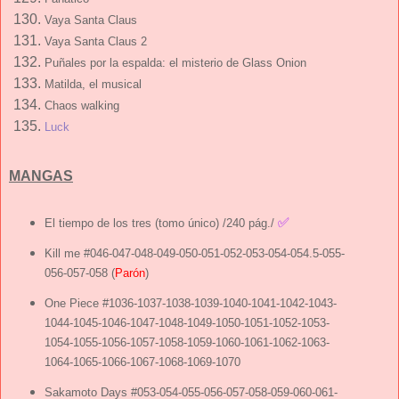
Vaya Santa Claus
Vaya Santa Claus 2
Puñales por la espalda: el misterio de Glass Onion
Matilda, el musical
Chaos walking
Luck
MANGAS
✅
El tiempo de los tres (tomo único) /240 pág./
Kill me #046-047-048-049-050-051-052-053-054-054.5-055-
056-057-058 (
Parón
)
One Piece #1036-1037-1038-1039-1040-1041-1042-1043-
1044-1045-1046-1047-1048-1049-1050-1051-1052-1053-
1054-1055-1056-1057-1058-1059-1060-1061-1062-1063-
1064-1065-1066-1067-1068-1069-1070
Sakamoto Days #053-054-055-056-057-058-059-060-061-