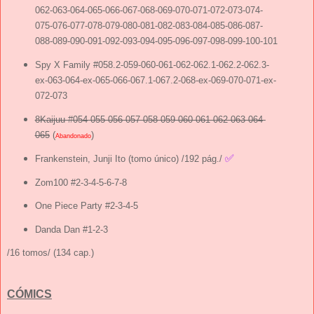
062-063-064-065-066-067-068-069-070-071-072-073-074-
075-076-077-078-079-080-081-082-083-084-085-086-087-
088-089-090-091-092-093-094-095-096-097-098-099-100-101
Spy X Family #058.2-059-060-061-062-062.1-062.2-062.3-
ex-063-064-ex-065-066-067.1-067.2-068-ex-069-070-071-ex-
072-073
8Kaijuu #054-055-056-057-058-059-060-061-062-063-064-
065
(
)
Abandonado
✅
Frankenstein, Junji Ito (tomo único) /192 pág./
Zom100 #2-3-4-5-6-7-8
One Piece Party #2-3-4-5
Danda Dan #1-2-3
/16 tomos/ (134 cap.)
CÓMICS