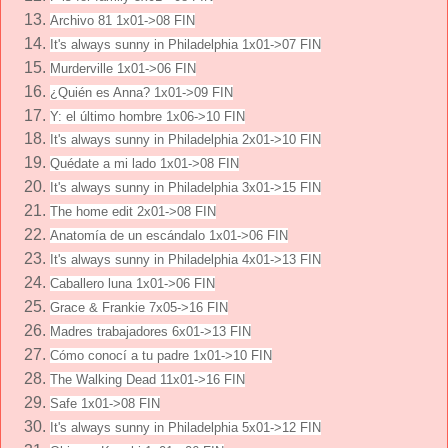
Archivo 81 1x01->08 FIN
It's always sunny in Philadelphia 1x01->07 FIN
Murderville 1x01->06 FIN
¿Quién es Anna? 1x01->09 FIN
Y: el último hombre 1x06->10 FIN
It's always sunny in Philadelphia 2x01->10 FIN
Quédate a mi lado 1x01->08 FIN
It's always sunny in Philadelphia 3x01->15 FIN
The home edit 2x01->08 FIN
Anatomía de un escándalo 1x01->06 FIN
It's always sunny in Philadelphia 4x01->13 FIN
Caballero luna 1x01->06 FIN
Grace & Frankie 7x05->16 FIN
Madres trabajadores 6x01->13 FIN
Cómo conocí a tu padre 1x01->10 FIN
The Walking Dead 11x01->16 FIN
Safe 1x01->08 FIN
It's always sunny in Philadelphia 5x01->12 FIN